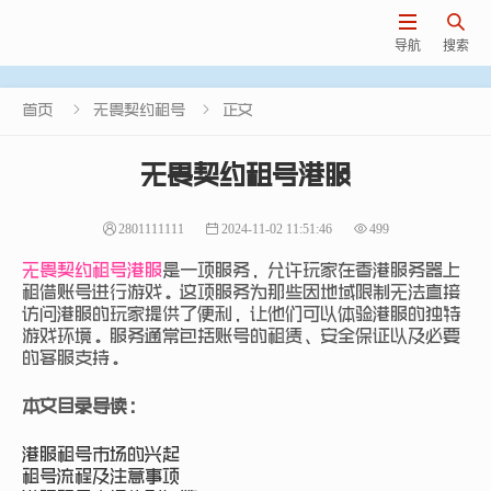


导航
搜索


首页
无畏契约租号
正文
无畏契约租号港服
2801111111
2024-11-02 11:51:46
499
无畏契约租号港服
是一项服务，允许玩家在香港服务器上
租借账号进行游戏。这项服务为那些因地域限制无法直接
访问港服的玩家提供了便利，让他们可以体验港服的独特
游戏环境。服务通常包括账号的租赁、安全保证以及必要
的客服支持。
本文目录导读：
港服租号市场的兴起
租号流程及注意事项