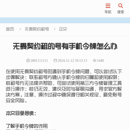


导航
搜索


首页
无畏契约租号
正文
无畏契约租的号有手机令牌怎么办
2801111111
2024-11-12 19:13:13
1440
在使用无畏契约租号时遇到手机令牌问题，可以尝试以下
步骤解决：联系租号方确认手机令牌的归属和使用权限；
若租号方无法提供帮助，可尝试使用第三方令牌管理工具
进行操作；若仍无效，建议及时与客服沟通，寻求官方解
决方案。注意，操作过程中确保遵守相关规定，避免账号
安全风险。
本文目录导读：
了解手机令牌的作用