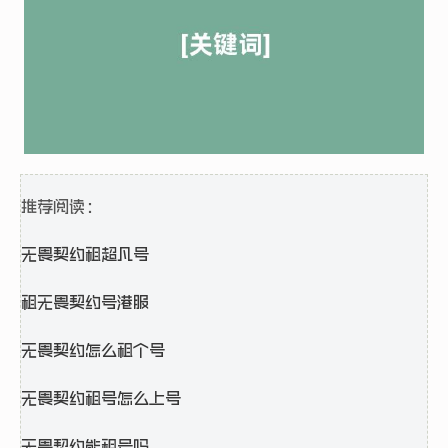
推荐阅读：
无畏契约租超凡号
租无畏契约号港服
无畏契约怎么租个号
无畏契约租号怎么上号