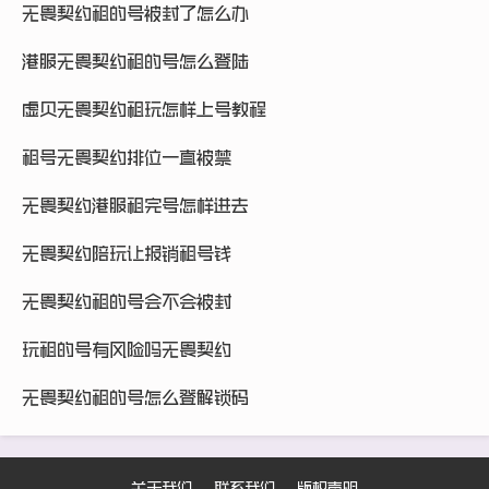
无畏契约租的号被封了怎么办
港服无畏契约租的号怎么登陆
虚贝无畏契约租玩怎样上号教程
租号无畏契约排位一直被禁
无畏契约港服租完号怎样进去
无畏契约陪玩让报销租号钱
无畏契约租的号会不会被封
玩租的号有风险吗无畏契约
无畏契约租的号怎么登解锁码