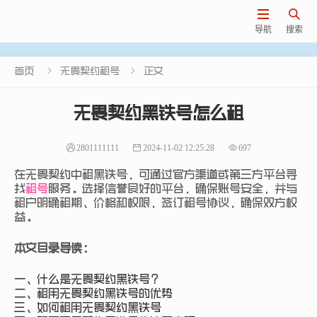


导航
搜索


首页
无畏契约租号
正文
无畏契约黑铁号怎么租
2801111111
2024-11-02 12:25:28
697
在无畏契约中租黑铁号，可通过官方渠道或第三方平台寻
找
租号
服务。选择信誉良好的平台，确保账号安全，并与
租户明确租期、价格和权限，签订租号协议，确保双方权
益。
本文目录导读：
一、什么是无畏契约黑铁号？
二、租用无畏契约黑铁号的优势
三、如何租用无畏契约黑铁号