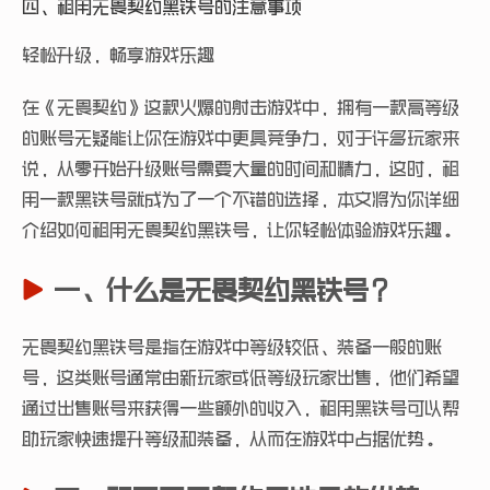
四、租用无畏契约黑铁号的注意事项
轻松升级，畅享游戏乐趣
在《无畏契约》这款火爆的射击游戏中，拥有一款高等级
的账号无疑能让你在游戏中更具竞争力，对于许多玩家来
说，从零开始升级账号需要大量的时间和精力，这时，租
用一款黑铁号就成为了一个不错的选择，本文将为你详细
介绍如何租用无畏契约黑铁号，让你轻松体验游戏乐趣。
一、什么是无畏契约黑铁号？
无畏契约黑铁号是指在游戏中等级较低、装备一般的账
号，这类账号通常由新玩家或低等级玩家出售，他们希望
通过出售账号来获得一些额外的收入，租用黑铁号可以帮
助玩家快速提升等级和装备，从而在游戏中占据优势。