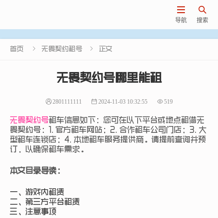


导航
搜索


首页
无畏契约租号
正文
无畏契约号哪里能租
2801111111
2024-11-03 10:32:55
519
无畏契约号
租车信息如下：您可在以下平台或地点租借无
畏契约号：1. 官方租车网站；2. 合作租车公司门店；3. 大
型租车连锁店；4. 本地租车服务提供商。请提前查询并预
订，以确保租车需求。
本文目录导读：
一、游戏内租赁
二、第三方平台租赁
三、注意事项