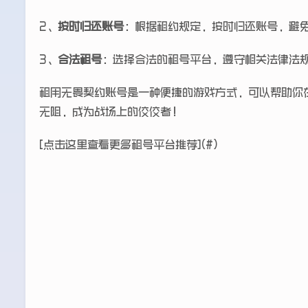
2、
按时归还账号
：根据租约规定，按时归还账号，避
3、
合法租号
：选择合法的租号平台，遵守相关法律法
租用无畏契约账号是一种便捷的游戏方式，可以帮助你
无阻，成为战场上的佼佼者！
[点击这里查看更多租号平台推荐](#)