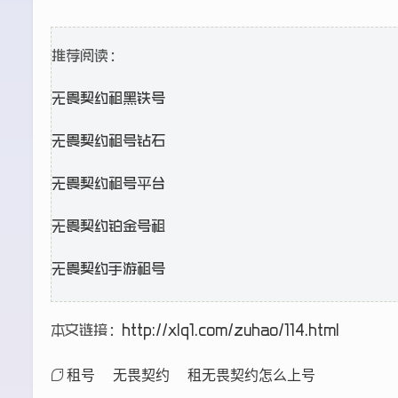
推荐阅读：
无畏契约租黑铁号
无畏契约租号钻石
无畏契约租号平台
无畏契约铂金号租
无畏契约手游租号
本文链接：
http://xlq1.com/zuhao/114.html
租号
无畏契约
租无畏契约怎么上号