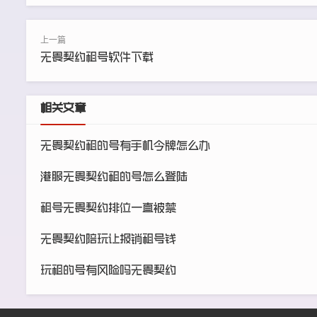
无畏契约租号软件下载
相关文章
无畏契约租的号有手机令牌怎么办
港服无畏契约租的号怎么登陆
租号无畏契约排位一直被禁
无畏契约陪玩让报销租号钱
玩租的号有风险吗无畏契约