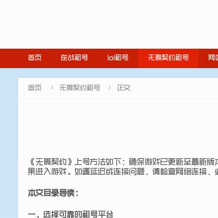
首页
逆战租号
lol租号
无畏契约租号
网


首页
无畏契约租号
正文
《无畏契约》上号方法如下：确保游戏已更新至最新版
果进入游戏。如遇延迟或连接问题，请检查网络连接，
本文目录导读：
一、选择可靠的租号平台