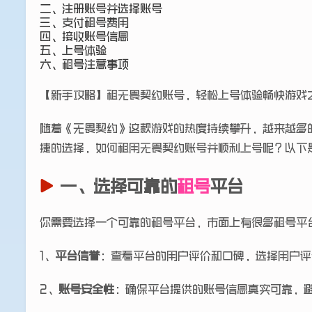
二、注册账号并选择账号
三、支付租号费用
四、接收账号信息
五、上号体验
六、租号注意事项
【新手攻略】租无畏契约账号，轻松上号体验畅快游戏
随着《无畏契约》这款游戏的热度持续攀升，越来越多
捷的选择，如何租用无畏契约账号并顺利上号呢？以下
一、选择可靠的
租号
平台
你需要选择一个可靠的租号平台，市面上有很多租号平
1、
平台信誉
：查看平台的用户评价和口碑，选择用户评
2、
账号安全性
：确保平台提供的账号信息真实可靠，