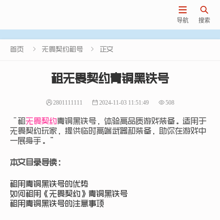


导航
搜索


首页
无畏契约租号
正文
租无畏契约青铜黑铁号
2801111111
2024-11-03 11:51:49
508
“租
无畏契约
青铜黑铁号，体验高品质游戏装备。适用于
无畏契约玩家，提供临时高端武器和装备，助你在游戏中
一展身手。”
本文目录导读：
租用青铜黑铁号的优势
如何租用《无畏契约》青铜黑铁号
租用青铜黑铁号的注意事项