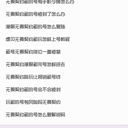
无畏契约租的号有手机令牌怎么办
无畏契约租的号被封了怎么办
港服无畏契约租的号怎么登陆
虚贝无畏契约租玩怎样上号教程
租号无畏契约排位一直被禁
无畏契约港服租完号怎样进去
无畏契约陪玩让报销租号钱
无畏契约租的号会不会被封
玩租的号有风险吗无畏契约
无畏契约租的号怎么登解锁码