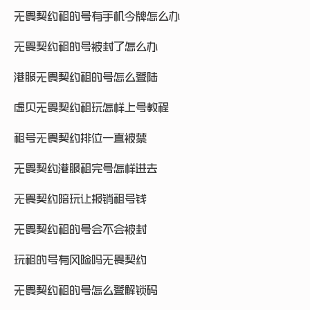
无畏契约租的号有手机令牌怎么办
无畏契约租的号被封了怎么办
港服无畏契约租的号怎么登陆
虚贝无畏契约租玩怎样上号教程
租号无畏契约排位一直被禁
无畏契约港服租完号怎样进去
无畏契约陪玩让报销租号钱
无畏契约租的号会不会被封
玩租的号有风险吗无畏契约
无畏契约租的号怎么登解锁码