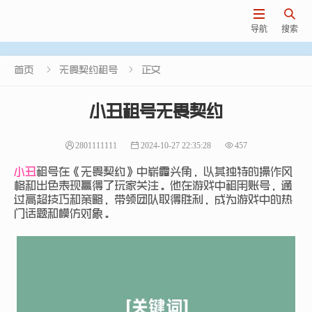


导航
搜索


首页
无畏契约租号
正文
小丑租号无畏契约
2801111111
2024-10-27 22:35:28
457
小丑
租号在《无畏契约》中崭露头角，以其独特的操作风
格和出色表现赢得了玩家关注。他在游戏中租用账号，通
过高超技巧和策略，带领团队取得胜利，成为游戏中的热
门话题和模仿对象。