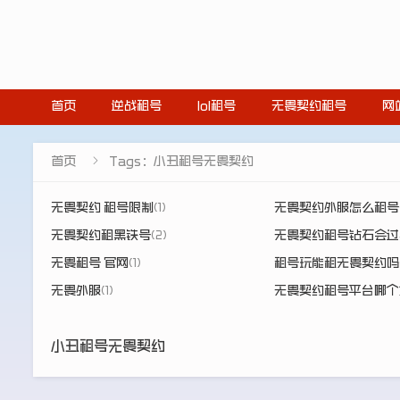
首页
逆战租号
lol租号
无畏契约租号
网

首页
Tags：小丑租号无畏契约
无畏契约 租号限制
(1)
无畏契约外服怎么租号
无畏契约租黑铁号
(2)
无畏契约租号钻石会过
无畏租号 官网
(1)
租号玩能租无畏契约吗
无畏外服
(1)
无畏契约租号平台哪个
小丑租号无畏契约