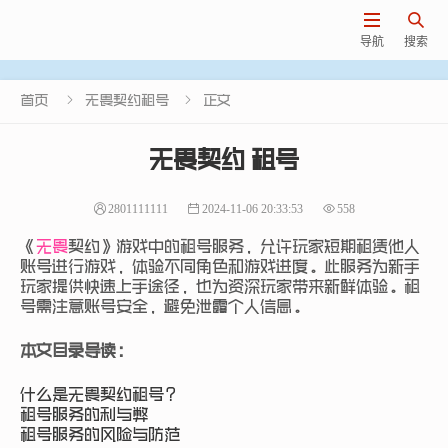


导航
搜索


首页
无畏契约租号
正文
无畏契约 租号
2801111111
2024-11-06 20:33:53
558
《
无畏
契约》游戏中的租号服务，允许玩家短期租赁他人
账号进行游戏，体验不同角色和游戏进度。此服务为新手
玩家提供快速上手途径，也为资深玩家带来新鲜体验。租
号需注意账号安全，避免泄露个人信息。
本文目录导读：
什么是无畏契约租号？
租号服务的利与弊
租号服务的风险与防范