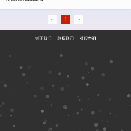
‹‹
1
››
关于我们
联系我们
版权声明