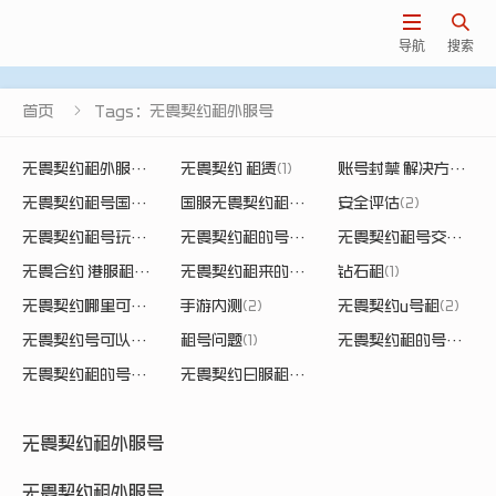


导航
搜索

首页
Tags：无畏契约租外服号
无畏契约租外服号
(2)
无畏契约 租赁
(1)
账号封禁 解决方案
(1)
无畏契约租号国服
(2)
国服无畏契约租号黑铁
(2)
安全评估
(2)
无畏契约租号玩安全吗
(2)
无畏契约租的号被封了怎么办
(2)
无畏契约租号交易
(2)
无畏合约 港服租号
(1)
无畏契约租来的号封了
(2)
钻石租
(1)
无畏契约哪里可以租到神话号
手游内测
(2)
(2)
无畏契约u号租
(2)
无畏契约号可以租吗
(2)
租号问题
(1)
无畏契约租的号会不会被封
无畏契约租的号有手机令牌怎么办
(2)
无畏契约日服租号
(2)
无畏契约租外服号
无畏契约租外服号