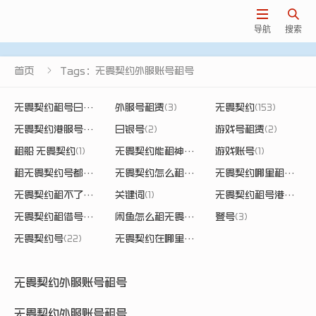


导航
搜索

首页
Tags：无畏契约外服账号租号
无畏契约租号白银
(2)
外服号租赁
(3)
无畏契约
(153)
无畏契约港服号能租嘛
(2)
白银号
(2)
游戏号租赁
(2)
租船 无畏契约
(1)
无畏契约能租神话号吗
(2)
游戏账号
(1)
租无畏契约号都要令牌吗
(2)
无畏契约怎么租自己的号
(2)
无畏契约哪里租号好
(2
无畏契约租不了号
(2)
关键词
(1)
无畏契约租号港服
(2)
无畏契约租借号在哪租
(2)
闲鱼怎么租无畏契约号
(2)
登号
(3)
无畏契约号
(22)
无畏契约在哪里租号
(2)
无畏契约外服账号租号
无畏契约外服账号租号