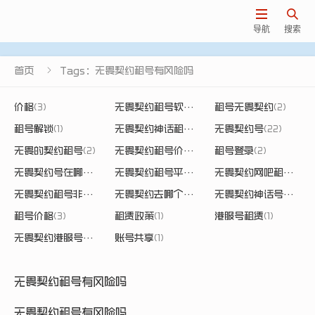


导航
搜索

首页
Tags：无畏契约租号有风险吗
价格
(3)
无畏契约租号软件下载
(2)
租号无畏契约
(2)
租号解锁
(1)
无畏契约神话租号
(2)
无畏契约号
(22)
无畏的契约租号
(2)
无畏契约租号价格
(2)
租号登录
(2)
无畏契约号在哪租
(2)
无畏契约租号平台哪个好
(2)
无畏契约网吧租号
(2)
无畏契约租号非常用地址
(2)
无畏契约去哪个平台能租号
(2)
无畏契约神话号怎么租
租号价格
(3)
租赁政策
(1)
港服号租赁
(1)
无畏契约港服号在哪租
(2)
账号共享
(1)
无畏契约租号有风险吗
无畏契约租号有风险吗