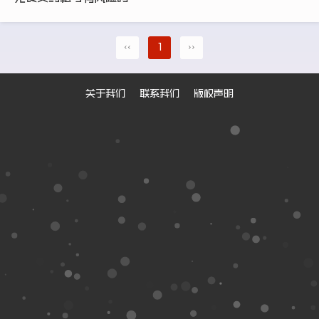
‹‹
1
››
关于我们
联系我们
版权声明