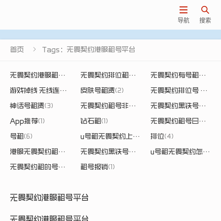


导航
搜索

首页
Tags：无畏契约港服租号平台
无畏契约港服租完号怎样进去
(2)
无畏契约排位租号
(2)
无畏契约有号租吗
(2)
游戏掉线 无线连接
(1)
皮肤号租赁
(2)
无畏契约排位号 租赁平台
神话号租赁
(3)
无畏契约租号非常用地址
(2)
无畏契约黑铁号怎么租
App推荐
(1)
钻石租
(1)
无畏契约租号白银
(2)
号租
(6)
u号租无畏契约上号教学
排位
(2)
(4)
港服无畏契约租的号怎么登陆
(2)
无畏契约黑铁号在哪租的
(2)
u号租无畏契约怎么上号
无畏契约租的号上号扫码
租号报销
(2)
(1)
无畏契约港服租号平台
无畏契约港服租号平台