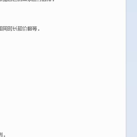
租用时长和价格等。
则。