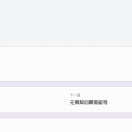
无畏契约哪里租号