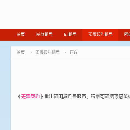
首页
逆战租号
lol租号
无畏契约租号
网


首页
无畏契约租号
正文
《
无畏契约
》推出租用超凡号服务，玩家可租赁顶级英