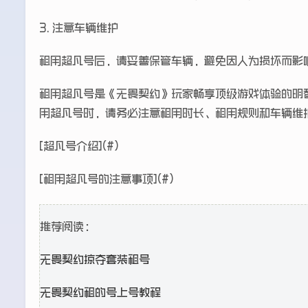
3. 注意车辆维护
租用超凡号后，请妥善保管车辆，避免因人为损坏而影
租用超凡号是《无畏契约》玩家畅享顶级游戏体验的明
用超凡号时，请务必注意租用时长、租用规则和车辆维
[超凡号介绍](#)
[租用超凡号的注意事项](#)
推荐阅读：
无畏契约掠夺套装租号
无畏契约租的号上号教程