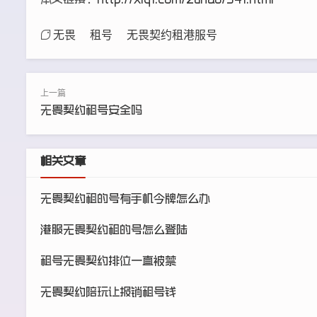
本文链接：
http://xlq1.com/zuhao/341.html
无畏
租号
无畏契约租港服号
无畏契约租号安全吗
相关文章
无畏契约租的号有手机令牌怎么办
港服无畏契约租的号怎么登陆
租号无畏契约排位一直被禁
无畏契约陪玩让报销租号钱