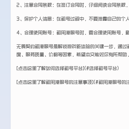
2、注意合同条款：在签订合同时，仔细阅读合同条款
3、保护个人信息：在租号过程中，不要泄露自己的个
4、合理使用账号：租用港服号时，要合理使用账号，
无畏契约租港服号是解锁游戏新体验的关键一步，通过
度、服务质量、价格等因素，希望本文能对你有所帮助
[点击这里了解如何选择租号平台](#选择租号平台)
[点击这里了解租用港服号的注意事项](#租用港服号的