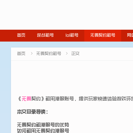
首页
逆战租号
lol租号
无畏契约租号
网


首页
无畏契约租号
正文
《
无畏
契约》租用港服账号，提供玩家快速体验游戏环
本文目录导读：
无畏契约租港服号的优势
如何租用无畏契约港服号