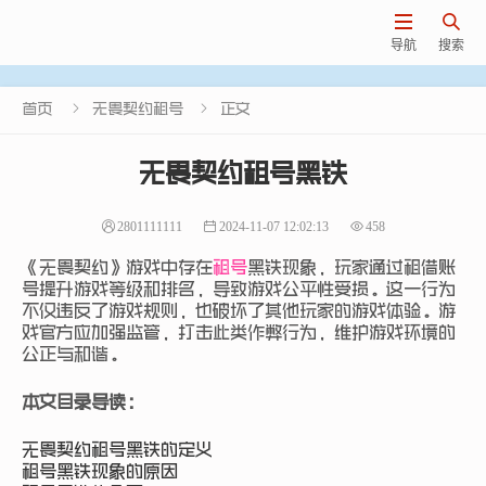


导航
搜索


首页
无畏契约租号
正文
无畏契约租号黑铁
2801111111
2024-11-07 12:02:13
458
《无畏契约》游戏中存在
租号
黑铁现象，玩家通过租借账
号提升游戏等级和排名，导致游戏公平性受损。这一行为
不仅违反了游戏规则，也破坏了其他玩家的游戏体验。游
戏官方应加强监管，打击此类作弊行为，维护游戏环境的
公正与和谐。
本文目录导读：
无畏契约租号黑铁的定义
租号黑铁现象的原因