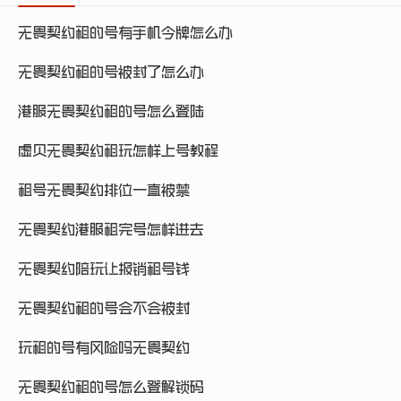
无畏契约租的号有手机令牌怎么办
无畏契约租的号被封了怎么办
港服无畏契约租的号怎么登陆
虚贝无畏契约租玩怎样上号教程
租号无畏契约排位一直被禁
无畏契约港服租完号怎样进去
无畏契约陪玩让报销租号钱
无畏契约租的号会不会被封
玩租的号有风险吗无畏契约
无畏契约租的号怎么登解锁码