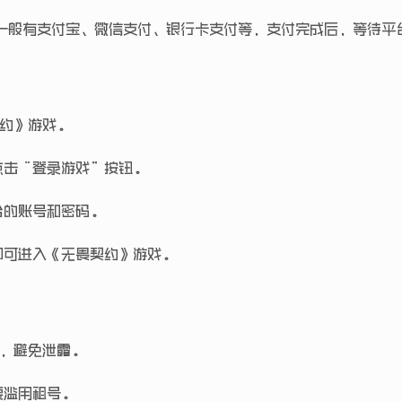
一般有支付宝、微信支付、银行卡支付等，支付完成后，等待平
契约》游戏。
点击“登录游戏”按钮。
台的账号和密码。
即可进入《无畏契约》游戏。
码，避免泄露。
要滥用租号。