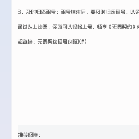
3、及时归还租号：租号结束后，要及时归还租号，以
通过以上步骤，你就可以轻松上号，畅享《无畏契约》带
超链接：无畏契约租号攻略](#)
推荐阅读：