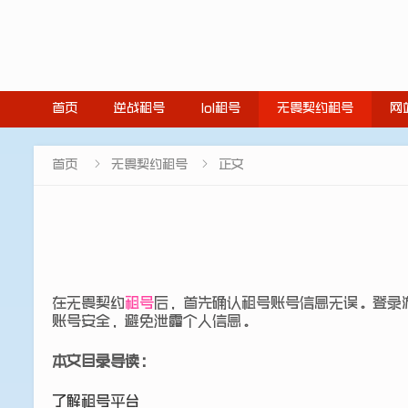
首页
逆战租号
lol租号
无畏契约租号
网


首页
无畏契约租号
正文
在无畏契约
租号
后，首先确认租号账号信息无误。登录
账号安全，避免泄露个人信息。
本文目录导读：
了解租号平台