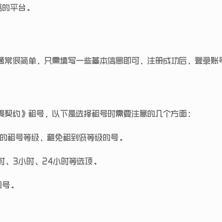
高的平台。
通常很简单，只需填写一些基本信息即可，注册成功后，登录账
畏契约》租号，以下是选择租号时需要注意的几个方面：
适的租号等级，避免租到低等级的号。
时、3小时、24小时等选项。
租号。