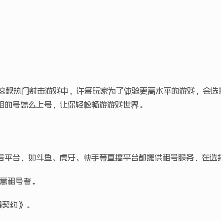
 Thieves）这款热门射击游戏中，许多玩家为了体验更高水平的游
租的号怎么上号，让你轻松畅游游戏世界。
号平台，如斗鱼、虎牙、快手等直播平台都提供租号服务，在选
恶意租号者。
畏契约》。