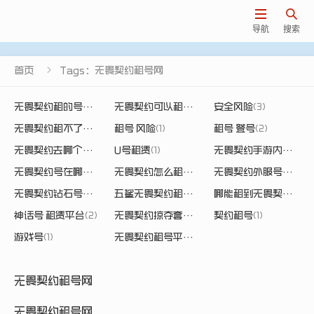


导航
搜索

首页
Tags：无畏契约租号网
无畏契约租的号上号扫码
(2)
无畏契约可以租港服号吗
安全风险
(2)
(3)
无畏契约租不了号了吗
(2)
租号 风险
(1)
租号 登号
(2)
无畏契约去哪个平台能租号
U号租赁
(2)
(1)
无畏契约手游内测号租
无畏契约号在哪租
(2)
无畏契约怎么租港服的号
(2)
无畏契约外服号怎么租
无畏契约钻石号租
(2)
五鲨无畏契约租号
(1)
哪能租到无畏契约号
(2
神话号 租赁平台
(2)
无畏契约掠夺套装租号
(2)
契约租号
(1)
游戏号
(1)
无畏契约租号平台
(2)
无畏契约租号网
无畏契约租号网