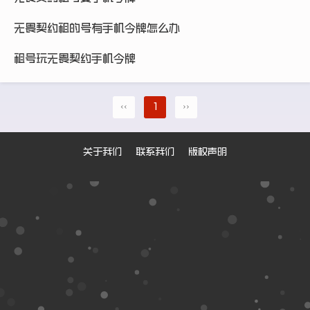
无畏契约租的号有手机令牌怎么办
租号玩无畏契约手机令牌
‹‹
1
››
关于我们
联系我们
版权声明