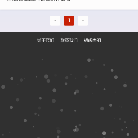
‹‹
1
››
关于我们
联系我们
版权声明