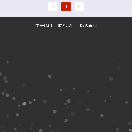
‹‹
1
››
关于我们
联系我们
版权声明