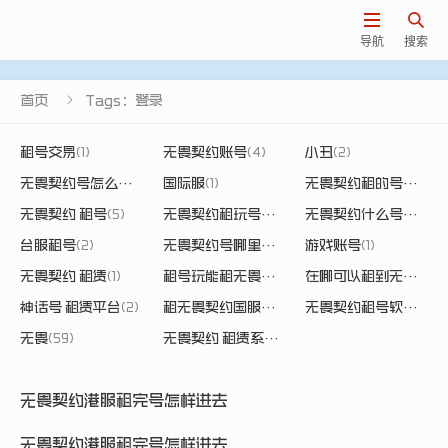


导航
搜索

首页
Tags：登录
租号交易
(1)
无畏契约账号
(4)
小丑
(2)
无畏契约号怎么租
(2)
国际服
(1)
无畏契约租的号怎么登
无畏契约 租号
(5)
无畏契约租玩号咋登
(2)
无畏契约什么号值得租
台服租号
(2)
无畏契约号哪里能租
(2)
游戏账号
(1)
无畏契约 租赁
(1)
租号玩能租无畏契约吗
(2)
在哪可以租到无畏契约号
神话号 租赁平台
(2)
租无畏契约国服号
(2)
无畏契约租号软件
(2)
无畏
(59)
无畏契约 租赁系统
(1)
无畏契约港服租完号怎样进去
无畏契约港服租完号怎样进去