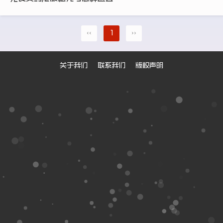
‹‹
1
››
关于我们
联系我们
版权声明