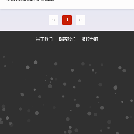
‹‹
1
››
关于我们
联系我们
版权声明