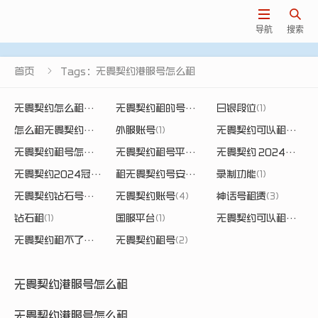


导航
搜索

首页
Tags：无畏契约港服号怎么租
无畏契约怎么租自己的号
(2)
无畏契约租的号怎么登号
白银段位
(2)
(1)
怎么租无畏契约号
(2)
外服账号
(1)
无畏契约可以租港服号吗
无畏契约租号怎么上号
(2)
无畏契约租号平台官网
(2)
无畏契约 2024冠军
(1)
无畏契约2024冠军套租号
(2)
租无畏契约号安全吗
(2)
录制功能
(1)
无畏契约钻石号租
(2)
无畏契约账号
(4)
神话号租赁
(3)
钻石租
(1)
国服平台
(1)
无畏契约可以租号吗
(2
无畏契约租不了号
(2)
无畏契约租号
(2)
无畏契约港服号怎么租
无畏契约港服号怎么租