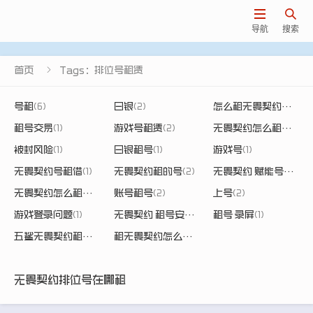


导航
搜索

首页
Tags：排位号租赁
号租
(6)
白银
(2)
怎么租无畏契约港服号
租号交易
(1)
游戏号租赁
(2)
无畏契约怎么租港服的号
被封风险
(1)
白银租号
(1)
游戏号
(1)
无畏契约号租借
(1)
无畏契约租的号
(2)
无畏契约 赋能号租赁
(1
无畏契约怎么租号登号
(2)
账号租号
(2)
上号
(2)
游戏登录问题
(1)
无畏契约 租号安全
(1)
租号 录屏
(1)
五鲨无畏契约租号
(1)
租无畏契约怎么上号
(2)
无畏契约排位号在哪租