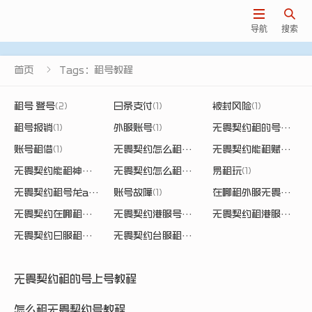


导航
搜索

首页
Tags：租号教程
租号 登号
(2)
白条支付
(1)
被封风险
(1)
租号报销
(1)
外服账号
(1)
无畏契约租的号上号扫码
账号租借
(1)
无畏契约怎么租个号
(2)
无畏契约能租赋能号吗
无畏契约能租神话号吗
(2)
无畏契约怎么租号登号教程
易租玩
(2)
(1)
无畏契约租号龙ak
(2)
账号故障
(1)
在哪租外服无畏契约的号
无畏契约在哪租号
(2)
无畏契约港服号在哪租
(2)
无畏契约租港服号
(2)
无畏契约日服租号
(2)
无畏契约台服租号
(2)
无畏契约租的号上号教程
怎么租无畏契约号教程